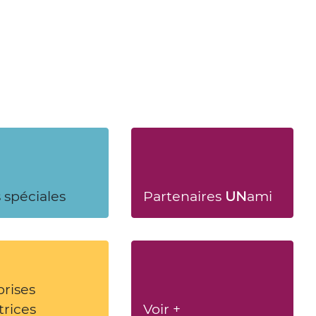
 spéciales
Partenaires
UN
ami
prises
trices
Voir +