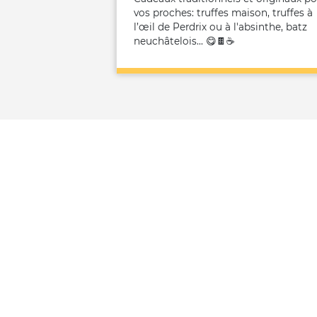
vos proches: truffes maison, truffes à
l’œil de Perdrix ou à l'absinthe, batz
neuchâtelois... 😋🍫☕️