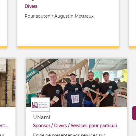
Divers
Pour soutenir Augustin Mettraux
UNami
boisson
Sponsor
/
Divers
/
Services pour particuliers (autres)
ur
Envie de présenter vos services sur