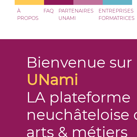
À
FAQ
PARTENAIRES
ENTREPRISES
PROPOS
UNAMI
FORMATRICES
Bienvenue sur
UN
ami
LA plateforme
neuchâteloise 
arts & métiers