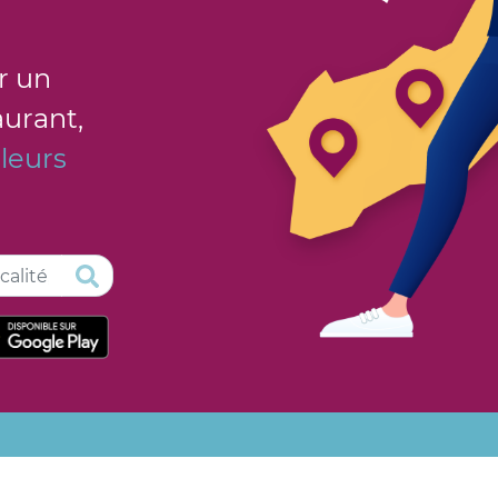
r un
aurant,
 leurs